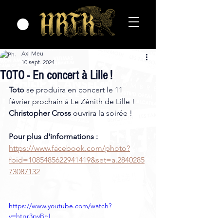
Axl Meu
10 sept. 2024
TOTO - En concert à Lille !
Toto
 se produira en concert le 11 
février prochain à Le Zénith de Lille ! 
Christopher Cross 
ouvrira la soirée ! 
Pour plus d'informations :
https://www.facebook.com/photo?
fbid=1085485622941419&set=a.2840285
73087132
https://www.youtube.com/watch?
v=htgr3pvBr-I