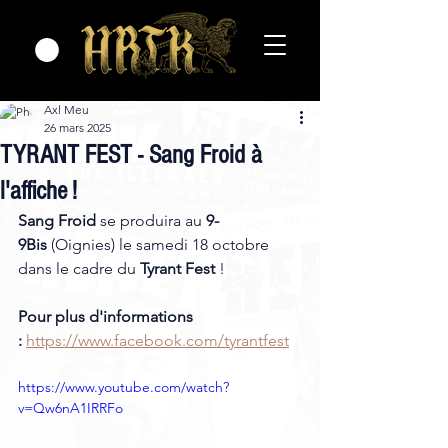
Axl Meu
26 mars 2025
TYRANT FEST - Sang Froid à
l'affiche !
Sang Froid
 se produira au
 9-
9Bis
 (Oignies) le samedi 18 octobre 
dans le cadre du 
Tyrant Fest
 !
Pour plus d'informations 
:
https://www.facebook.com/tyrantfest
https://www.youtube.com/watch?
v=Qw6nA1IRRFo