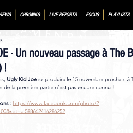
VIEWS
CHRONIKS
LIVE REPORTS
FOCUS
PLAYLISTS
25
E - Un nouveau passage à The B
 !
s, 
Ugly Kid Joe
 se produira le 15 novembre prochain à 
 de la première partie n'est pas encore connu ! 
ons :
https://www.facebook.com/photo/?
100&set=a.588662416286252