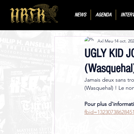
NEWS
AGENDA
INTER
Axl Meu
14 oct. 20
UGLY KID JO
(Wasquehal)
Jamais deux sans troi
(Wasquehal) ! Le nom
Pour plus d'informati
fbid=1323073862845