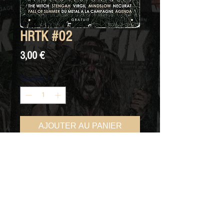
HRTK #02
Prix
3,00 €
Quantité
*
AJOUTER AU PANIER
HRTK MAG
Magazine papier :
44 pages
- Impression couleur
- Papier mat
Envoi marchandise :
J+5