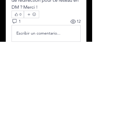
de redirection pour ce réseau en 
DM ? Merci !
0
1
12
Escribir un comentario...
À propos
Welcome to the group! You can
connect with other members,
ge
...
Lire plus
membres
Maruvs Maruvs
S'abonner
Mark
S'abonner