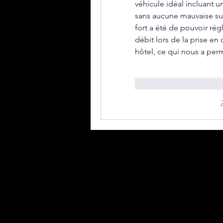
véhicule idéal incluant 
sans aucune mauvaise surp
fort a été de pouvoir rég
débit lors de la prise en 
hôtel, ce qui nous a per
To se mi líbí
Reag