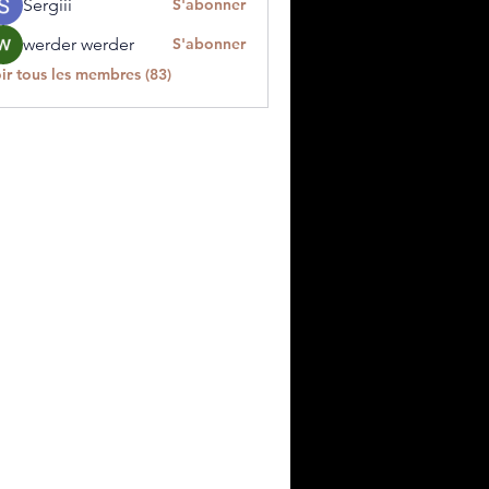
Sergiii
S'abonner
werder werder
S'abonner
ir tous les membres (83)