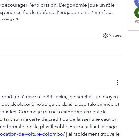
t décourager l’exploration. L’ergonomie joue un rôle 
xpérience fluide renforce l’engagement. L’interface 
ur vous ?
Vo
9 vues
road trip à travers le Sri Lanka, je cherchais un moyen 
nous déplacer à notre guise dans la capitale animée et 
onnantes. Comme je refusais catégoriquement de 
tant sur ma carte de crédit ou de laisser une caution 
une formule locale plus flexible. En consultant la page 
r/location-de-voiture-colombo/
 j'ai rapidement trouvé le 