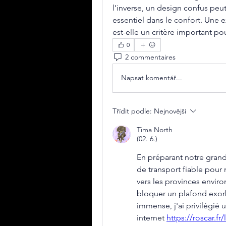
l’inverse, un design confus peu
essentiel dans le confort. Une e
est-elle un critère important po
0
2 commentaires
Napsat komentář...
Třídit podle:
Nejnovější
Tima North
(02. 6.)
En préparant notre grand 
de transport fiable pour 
vers les provinces envir
bloquer un plafond exorbi
immense, j'ai privilégié 
internet 
https://roscar.f