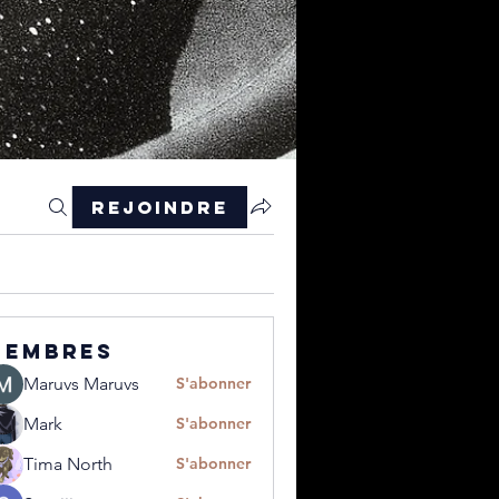
Rejoindre
membres
Maruvs Maruvs
S'abonner
Mark
S'abonner
Tima North
S'abonner