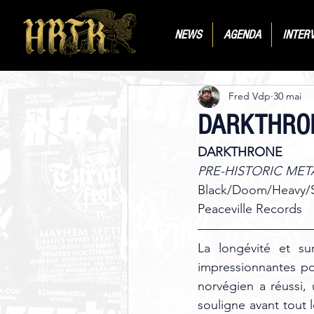
NEWS
AGENDA
INTER
Fred Vdp
30 mai
DARKTHRONE 
DARKTHRONE
PRE-HISTORIC MET
Black/Doom/Heavy/
Peaceville Records
La longévité et su
impressionnantes po
norvégien a réussi,
souligne avant tout l