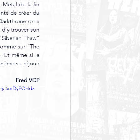
Metal de la fin 
nté de créer du 
 Darkthrone on a 
d’y trouver son 
“Siberian Thaw” 
 comme sur “The 
 Et même si la 
même se réjouir 
Fred VDP
woja6mDyEQHdx