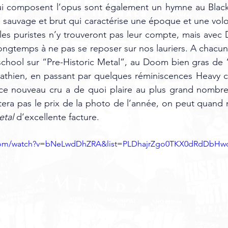
qui composent l’opus sont également un hymne au Black 
n sauvage et brut qui caractérise une époque et une volo
, les puristes n’y trouveront pas leur compte, mais avec
ongtemps à ne pas se reposer sur nos lauriers. A chacun 
school sur “Pre-Historic Metal”, au Doom bien gras de 
abbathien, en passant par quelques réminiscences Heavy
 ce nouveau cru a de quoi plaire au plus grand nombre.
era pas le prix de la photo de l’année, on peut quand 
etal
 d’excellente facture.
.com/watch?v=bNeLwdDhZRA&list=PLDhajrZgo0TKX0dRdDbH