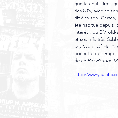
que les huit titres 
des 80’s, avec ce so
riff à foison. Certes
été habitué depuis l
intérêt : du BM old-
et ses riffs très S
Dry Wells Of Hell”,
pochette ne remport
de ce 
Pre-Historic M
https://www.youtube