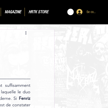
MAGAZINE
HRTK STORE
Se connecter
t suffisamment 
laquelle le duo 
derne. Si 
Fenriz
est de constater 