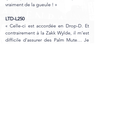
vraiment de la gueule ! »
LTD-L250
« Celle-ci est accordée en Drop-D. Et 
contrairement à la Zakk Wylde, il m’est 
difficile d’assurer des Palm Mute… Je 
l’adore cela dit. Elle a beaucoup de 
sustain. Tout est d’origine, sauf le 
vibrato, car il ne supportait pas les 
« UP ». À force, j’ai cassé ses vis. Et 
puisque j’utilise souvent le vibrato pour 
Undead Prophecies
, j’avais besoin de 
l’adapter. Par contre, elle n’est pas très 
polyvalente : ce n’est clairement pas 
une guitare pour faire du Jazz ! »
FACEBOOK 
putridoffal
Undeadprophecies