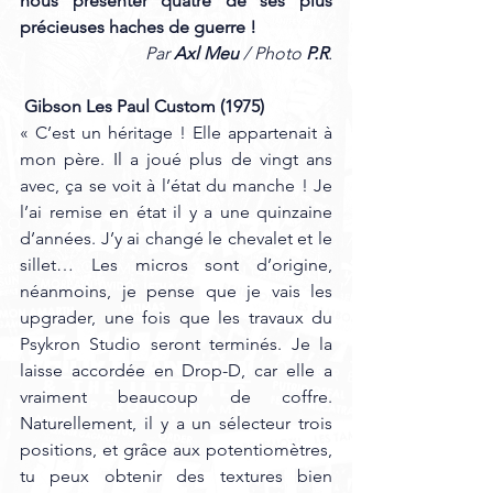
nous présenter quatre de ses plus 
précieuses haches de guerre !
Par 
Axl Meu
 / Photo 
P.R
.
 Gibson Les Paul Custom (1975)
« C’est un héritage ! Elle appartenait à 
mon père. Il a joué plus de vingt ans 
avec, ça se voit à l’état du manche ! Je 
l’ai remise en état il y a une quinzaine 
d’années. J’y ai changé le chevalet et le 
sillet… Les micros sont d’origine, 
néanmoins, je pense que je vais les 
upgrader, une fois que les travaux du 
Psykron Studio seront terminés. Je la 
laisse accordée en Drop-D, car elle a 
vraiment beaucoup de coffre. 
Naturellement, il y a un sélecteur trois 
positions, et grâce aux potentiomètres, 
tu peux obtenir des textures bien 