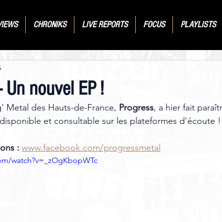
VIEWS
CHRONIKS
LIVE REPORTS
FOCUS
PLAYLISTS
5
Un nouvel EP !
' Metal des Hauts-de-France, 
Progress
, a hier fait paraî
t disponible et consultable sur les plateformes d'écoute !
ons :
www.facebook.com/progressmetal
.com/watch?v=_zOgKbopWTc