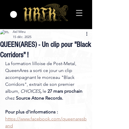
Axl Meu
15 déc. 2025
QUEEN(ARES) - Un clip pour "Black
Corridors" !
La formation lilloise de Post-Metal, 
QueenAres a sorti ce jour un clip 
accompagnant le morceau "Black 
Corridors", extrait de son premier 
album,
 CHOICES
, 
le 
27 mars prochain 
chez 
Source Atone Records.
Pour plus d'informations :
https://www.facebook.com/queenaresb
and