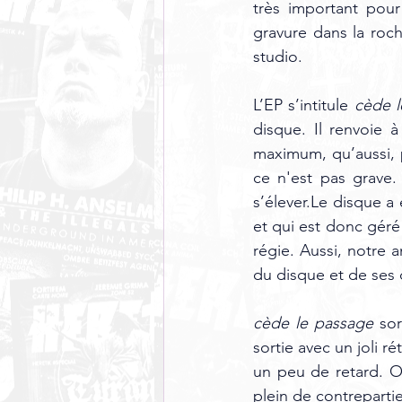
très important pour
gravure dans la roc
studio.
L’EP s’intitule 
cède l
disque. Il renvoie 
maximum, qu’aussi, pa
ce n'est pas grave. 
s’élever.Le disque a 
et qui est donc géré
régie. Aussi, notre 
du disque et de ses 
cède le passage
 so
sortie avec un joli r
un peu de retard. O
plein de contrepartie