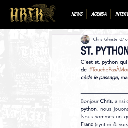
NEWS
AGENDA
INTER
Chris Kilmister
27 o
ST. PYTHO
C’est st. python qui
de 
#TouchePasÀMo
cède le passage
, ma
Bonjour 
Chris
, ainsi
python
, nous jouons
Nous sommes un qua
Franz 
(synthé & voix