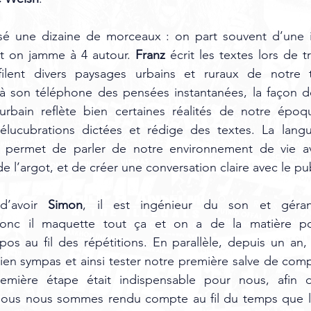
 une dizaine de morceaux : on part souvent d’une i
t on jamme à 4 autour. 
Franz 
écrit les textes lors de tr
ilent divers paysages urbains et ruraux de notre te
e à son téléphone des pensées instantanées, la façon d
rbain reflète bien certaines réalités de notre époque.
élucubrations dictées et rédige des textes. La langue
e permet de parler de notre environnement de vie ave
de l’argot, et de créer une conversation claire avec le pub
’avoir 
Simon
, il est ingénieur du son et géran
donc il maquette tout ça et on a de la matière pour
s au fil des répétitions. En parallèle, depuis un an, 
en sympas et ainsi tester notre première salve de comp
remière étape était indispensable pour nous, afin d
ous nous sommes rendu compte au fil du temps que le 