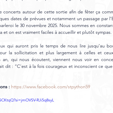
de concerts autour de cette sortie afin de fêter ça comme
ques dates de prévues et notamment un passage par l’Es
harleroi le 30 novembre 2025. Nous sommes en constant
 et on est vraiment faciles à accueillir et plutôt sympas.
eux qui auront pris le temps de nous lire jusqu’au bo
our la sollicitation et plus largement à celles et ceu
 an, qui nous écoutent, viennent nous voir en concert
 dit : “C'est à la fois courageux et inconscient ce que 
ons : 
https://www.facebook.com/stpython59
8lGCKtqQ?si=jmOVSV-RJi5q8syL