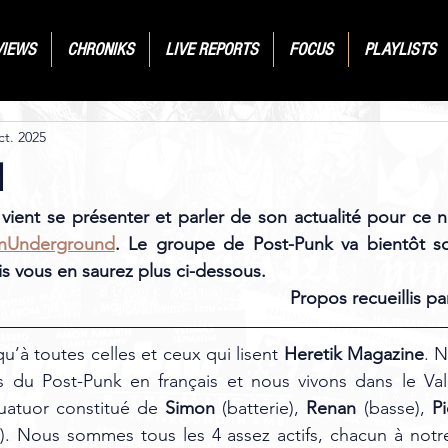
VIEWS
CHRONIKS
LIVE REPORTS
FOCUS
PLAYLISTS
ct. 2025
N
 vient se présenter et parler de son actualité pour ce
nUnderground
. Le groupe de Post-Punk va bientôt so
is vous en saurez plus ci-dessous.
Propos recueillis par
 qu’à toutes celles et ceux qui lisent 
Heretik Magazine
. 
 du Post-Punk en français et nous vivons dans le Vale
tuor constitué de 
Simon 
(batterie), 
Renan 
(basse), 
Pi
). Nous sommes tous les 4 assez actifs, chacun à notre