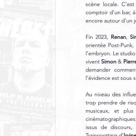
scène locale. C’est
comptoir d’un bar, à
encore autour d’un j
Fin 2023, 
Renan
, 
Si
orientée Post-Punk,
l’embryon. Le studio 
vivent 
Simon 
& 
Pierr
demander comment 
l’évidence est sous s
Au niveau des influ
trop prendre de ris
musicaux, et plus 
cinématographiques, 
issus de discours,
Trainspotting
d’
Irvin