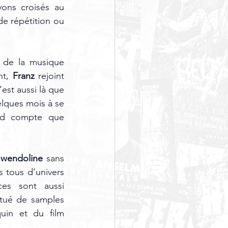
ons croisés au 
e répétition ou 
 de la musique 
t, 
Franz 
rejoint 
c’est aussi là que 
elques mois à se 
nd compte que 
wendoline 
sans 
tous d’univers 
ces sont aussi 
ctué de samples 
in et du film 