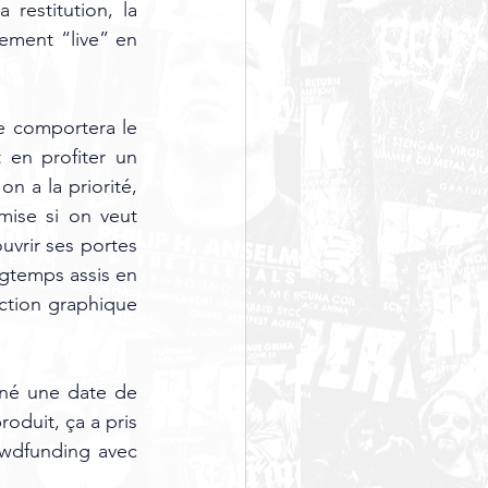
estitution, la 
ement “live” en 
e comportera le 
 en profiter un 
n a la priorité, 
mise si on veut 
uvrir ses portes 
ngtemps assis en 
ection graphique 
né une date de 
oduit, ça a pris 
wdfunding avec 