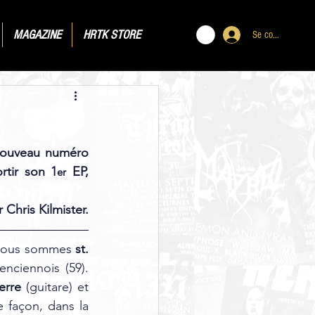
MAGAZINE
HRTK STORE
Se connecter
 nouveau numéro 
rtir son 1
 EP, 
er
 Chris Kilmister.
Nous sommes 
st. 
nciennois (59). 
erre 
(guitare) et 
 façon, dans la 