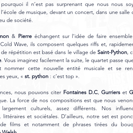
 pourquoi il n’est pas surprenant que nous nous soy
 l’école de musique, devant un concert, dans une salle d
eu de société.
mon 
& 
Pierre 
échangent sur l’idée de faire ensemble
 Cold Wave, ils composent quelques riffs et, rapidemen
de répétition est basé dans le village de 
Saint-Python
, 
e
. Vous imaginez facilement la suite, le quartet passe qu
nommer cette nouvelle entité musicale et se re
es yeux, « 
st. python 
: c’est top ».
ences, nous pouvons citer 
Fontaines D.C
, 
Gurriers 
et 
G
que. La force de nos compositions est que nous venons 
largement culturels, assez différents. Nos influen
littéraires et sociétales. D’ailleurs, notre set est pon
 de films et notamment de phrases tirées du bouqu
e Welsh
.