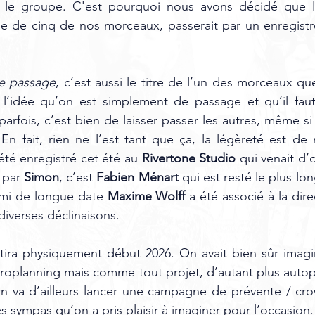
 le groupe. C'est pourquoi nous avons décidé que la r
he de cinq de nos morceaux, passerait par un enregistr
e passage
, c’est aussi le titre de l’un des morceaux qu
à l’idée qu’on est simplement de passage et qu’il faut
rfois, c’est bien de laisser passer les autres, même si o
En fait, rien ne l’est tant que ça, la légèreté est de 
été enregistré cet été au 
Rivertone Studio 
qui venait d’o
 par 
Simon
, c’est 
Fabien Ménart 
qui est resté le plus lo
ami de longue date 
Maxime Wolff 
a été associé à la dir
diverses déclinaisons.
rtira physiquement début 2026. On avait bien sûr imagi
étroplanning mais comme tout projet, d’autant plus autopr
n va d’ailleurs lancer une campagne de prévente / cro
s sympas qu’on a pris plaisir à imaginer pour l’occasion.