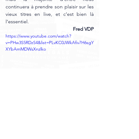
continuera à prendre son plaisir sur les 
vieux titres en live, et c’est bien là 
l’essentiel.
Fred VDP
https://www.youtube.com/watch?
v=PHw3S5RDzS4&list=PLvKC0JWkAfiv7H6sgY
XYbAmMDWsXnzlko
CHRONIKS
Voir tout
Posts récents