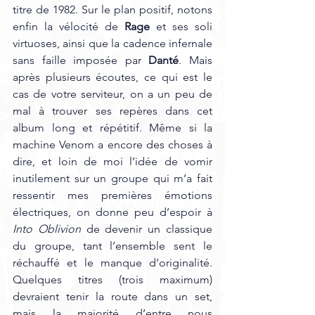
titre de 1982. Sur le plan positif, notons 
enfin la vélocité de 
Rage
 et ses soli 
virtuoses, ainsi que la cadence infernale 
sans faille imposée par 
Danté
. Mais 
après plusieurs écoutes, ce qui est le 
cas de votre serviteur, on a un peu de 
mal à trouver ses repères dans cet 
album long et répétitif. Même si la 
machine Venom a encore des choses à 
dire, et loin de moi l’idée de vomir 
inutilement sur un groupe qui m’a fait 
ressentir mes premières émotions 
électriques, on donne peu d’espoir à 
Into Oblivion
 de devenir un classique 
du groupe, tant l’ensemble sent le 
réchauffé et le manque d’originalité. 
Quelques titres (trois maximum) 
devraient tenir la route dans un set, 
mais la majorité d’entre nous 