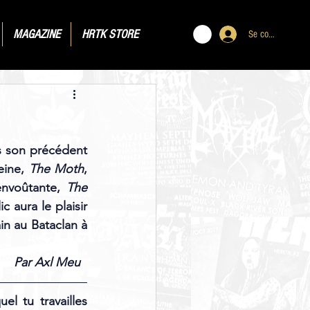
MAGAZINE
HRTK STORE
Se connecter
ès son précédent 
eine, 
The Moth
, 
nvoûtante, 
The 
 aura le plaisir 
n au Bataclan à 
Par Axl Meu  
el tu travailles 