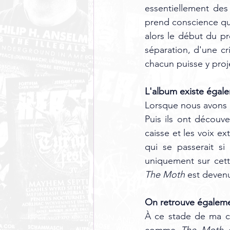
essentiellement des
prend conscience qu'
alors le début du pr
séparation, d'une cr
chacun puisse y proj
L'album existe égale
Lorsque nous avons en
Puis ils ont découve
caisse et les voix e
qui se passerait si 
The Moth
 est deven
On retrouve égaleme
À ce stade de ma car
comme 
The Moth
 