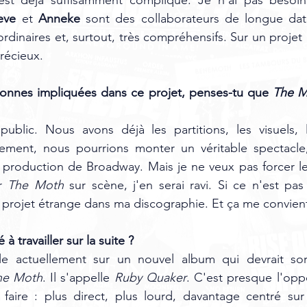
eve
 et 
Anneke
 sont des collaborateurs de longue dat
rdinaires et, surtout, très compréhensifs. Sur un projet 
récieux.
sonnes impliquées dans ce projet, penses-tu que 
The M
blic. Nous avons déjà les partitions, les visuels, l'h
ement, nous pourrions monter un véritable spectacle,
production de Broadway. Mais je ne veux pas forcer les
r 
The Moth
 sur scène, j'en serai ravi. Si ce n'est pas 
projet étrange dans ma discographie. Et ça me convient
 travailler sur la suite ?
le actuellement sur un nouvel album qui devrait sorti
he Moth
. Il s'appelle 
Ruby Quaker
. C'est presque l'op
faire : plus direct, plus lourd, davantage centré sur 