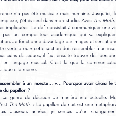
rence n'a pas été musicale mais humaine. Jusqu'ici, lor
mplexe, j'étais seul dans mon studio. Avec 
The Moth
,
s impliquées. Le défi consistait à communiquer une vis
 pas un compositeur académique qui va expliquer 
ition. Je fonctionne davantage par images et sensations.
être verte » ou « cette section doit ressembler à un inse
musiciens classiques, il faut ensuite trouver des person
s en langage musical. C'est là que la communicatio
usique elle-même.
ressembler à un insecte… »… Pourquoi avoir choisi le ti
 du papillon ? 
ce genre de décision de manière intellectuelle. Mon
'est 
The Moth
. » Le papillon de nuit est une métaphore
puis plusieurs années, je sentais qu'un changement