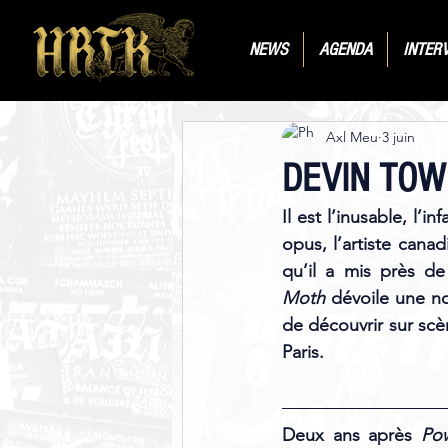
NEWS
AGENDA
INTER
Axl Meu
3 juin
DEVIN TO
Il est l’inusable, l’
opus, l’artiste cana
qu’il a mis près d
Moth
 dévoile une nou
de découvrir sur scè
Paris.
Deux ans après 
Po