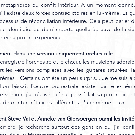
 métaphores du conflit intérieur. À un moment donné,
il existe deux forces contradictoires en lui-même. La gu
ocessus de réconciliation intérieure. Cela peut parler d'
ise identitaire ou de n'importe quelle épreuve de la vie.
eter sa propre expérience.
ment dans une version uniquement orchestrale...
registré l'orchestre et le chœur, les musiciens adoraient
rt les versions complètes avec les guitares saturées, l
xtrêmes ! Certains ont été un peu surpris... Je me suis a
l'on laissait l'œuvre orchestrale exister par elle-même.
u deux interprétations différentes d'une même œuvre.
nt Steve Vai et Anneke van Giersbergen parmi les invit
rière, je recherche surtout des gens en qui j'ai confi
est déjà suffisamment compliqué. Je n'ai pas besoi