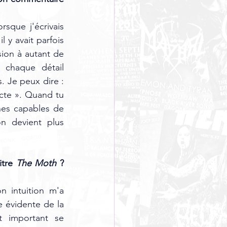
sque j'écrivais 
 il y avait parfois 
ion à autant de 
chaque détail 
 Je peux dire : 
cte ». Quand tu 
nes capables de 
n devient plus 
tre 
The Moth
 ? 
 intuition m'a 
 évidente de la 
 important se 