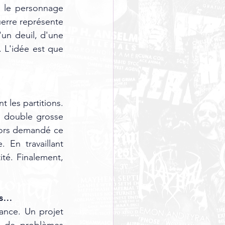
 le personnage 
erre représente 
un deuil, d'une 
 L'idée est que 
 les partitions. 
a double grosse 
lors demandé ce 
 En travaillant 
uniquement sur cette version, j'ai réalisé qu'elle possédait sa propre identité. Finalement, 
és… 
ance. Un projet 
n de problèmes 