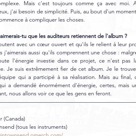
mplexe. Mais c'est toujours comme ça avec moi. Ap
x, j'ai besoin de simplicité. Puis, au bout d'un moment,
recommence à compliquer les choses.
aimerais-tu que les auditeurs retiennent de l'album ?
coutent avec un cœur ouvert et qu'ils le relient à leur p
j'aimerais aussi qu'ils comprennent une chose : malgré
oute l'énergie investie dans ce projet, ce n'est pas l
. Je suis extrêmement fier de cet album. Je le trouve 
'équipe qui a participé à sa réalisation. Mais au final, 
ui a demandé énormément d'énergie, certes, mais un
nt, nous allons voir ce que les gens en feront.
r (Canada)
send (tous les instruments) 
evintownsend.omerch.com/