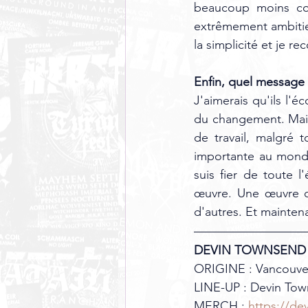
beaucoup moins co
extrêmement ambitieu
la simplicité et je 
Enfin, quel message 
J'aimerais qu'ils l'é
du changement. Mais 
de travail, malgré t
importante au monde
suis fier de toute l
œuvre. Une œuvre q
d'autres. Et maintena
DEVIN TOWNSEND
ORIGINE : Vancouve
LINE-UP : Devin Town
MERCH : 
https://d