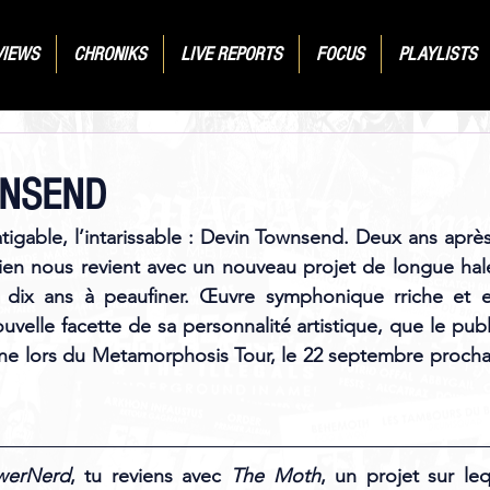
VIEWS
CHRONIKS
LIVE REPORTS
FOCUS
PLAYLISTS
WNSEND
infatigable, l’intarissable : Devin Townsend. Deux ans apr
dien nous revient avec un nouveau projet de longue hal
e dix ans à peaufiner. Œuvre symphonique rriche et e
velle facette de sa personnalité artistique, que le public
ne lors du Metamorphosis Tour, le 22 septembre prochai
werNerd
, tu reviens avec 
The Moth
, un projet sur lequ