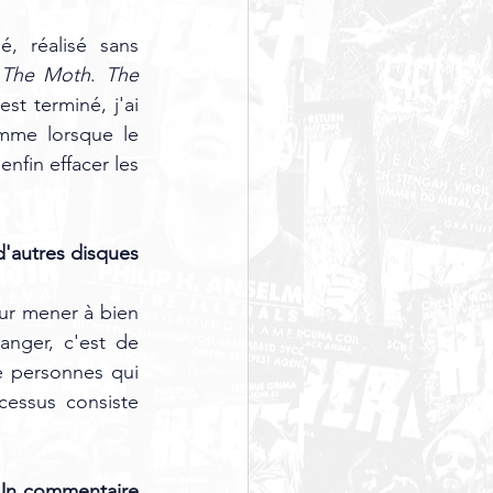
 réalisé sans 
 
The Moth
. 
The 
t terminé, j'ai 
mme lorsque le 
fin effacer les 
d'autres disques 
ur mener à bien 
nger, c'est de 
e personnes qui 
essus consiste 
 Un commentaire 