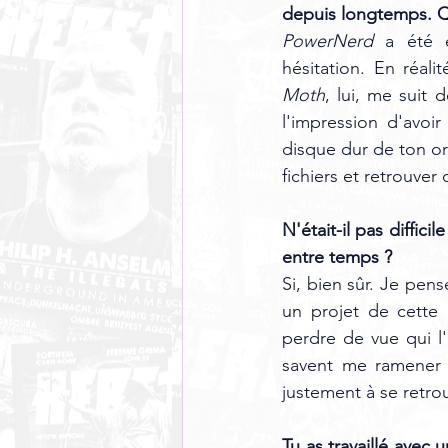
depuis longtemps. Qu
PowerNerd
 a été é
hésitation. En réali
Moth
, lui, me suit 
l'impression d'avoi
disque dur de ton or
fichiers et retrouver
N'était-il pas diffici
entre temps ?
Si, bien sûr. Je pen
un projet de cette 
perdre de vue qui l
savent me ramener s
justement à se retrou
Tu as travaillé avec