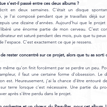
e s'est-il passé entre ces deux albums ?
crit en deux semaines. C'était un disque spontané,
té, je l'ai composé pendant que je travaillais déjà sur
depuis une dizaine d'années. Aujourd'hui que le projet es
r libéré une énorme partie de mon cerveau. C'est co
dinateur est saturé pendant des mois, puis que tu peux en
 de l'espace. C'est exactement ce que je ressens.
le de rester concentré sur ce projet, alors que tu as sorti 
se même qu'on finit forcément par se perdre un peu. Po
ampleur, il faut une certaine forme d'obsession. Le da
'on est. Heureusement, j'ai la chance d'être entouré d
ur terre lorsque c'est nécessaire. Une partie du proc
ver après s'être perdu dans le projet.
 un orchestre et un chœur, du Pays-Bas, pour cet album.