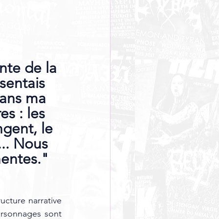
nte de la 
sentais 
dans ma 
s : les 
ngent, le 
.. Nous 
nentes."
cture narrative 
personnages sont 