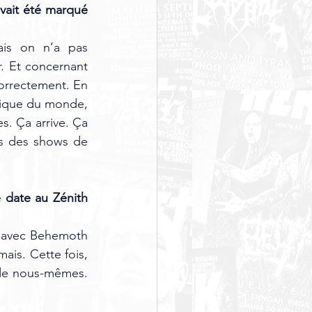
avait été marqué 
ais on n’a pas 
 Et concernant 
rrectement. En 
nique du monde, 
s. Ça arrive. Ça 
es des shows de 
date au Zénith 
t avec Behemoth 
is. Cette fois, 
 de nous-mêmes. 