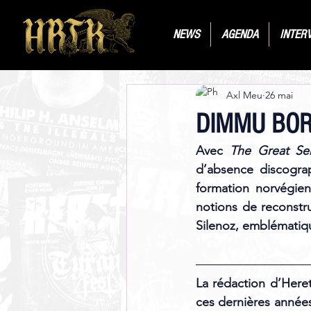
NEWS
AGENDA
INTER
Axl Meu
26 mai
DIMMU BOR
Avec 
The Great Ser
d’absence discogra
formation norvégien
notions de reconstr
Silenoz, emblématiqu
La rédaction d’Here
ces dernières année