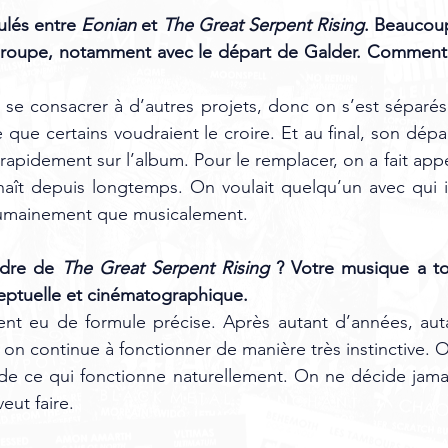
ulés entre 
Eonian
 et 
The Great Serpent Rising
. Beaucoup
roupe, notamment avec le départ de Galder. Comment 
 se consacrer à d’autres projets, donc on s’est séparés. 
 que certains voudraient le croire. Et au final, son dép
 rapidement sur l’album. Pour le remplacer, on a fait app
ît depuis longtemps. On voulait quelqu’un avec qui il 
humainement que musicalement.
ndre de 
The Great Serpent Rising
 ? Votre musique a to
eptuelle et cinématographique.
ent eu de formule précise. Après autant d’années, auta
on continue à fonctionner de manière très instinctive. 
de ce qui fonctionne naturellement. On ne décide jamai
eut faire.