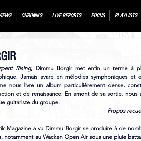
VIEWS
CHRONIKS
LIVE REPORTS
FOCUS
PLAYLISTS
GIR
pent Rising
, Dimmu Borgir met enfin un terme à pl
phique. Jamais avare en mélodies symphoniques et en
ne nous livre un album particulièrement dense, constr
uction et de renaissance. En amont de sa sortie, nous 
e guitariste du groupe.
Propos recuei
tik Magazine a vu Dimmu Borgir se produire à de nombr
s, notamment au Wacken Open Air sous une pluie batta