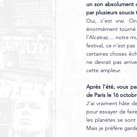
un son absolument col
par plusieurs soucis
Oui, c’est vrai. O
énormément tourné c
l’Alcatraz… notre m
festival, ce n’est p
certaines choses écha
ne devrait pas arriv
cette ampleur.
Après l’été, vous p
de Paris le 16 octobr
J’ai vraiment hâte 
pour essayer de fair
les planètes se sont
Mais je préfère gard