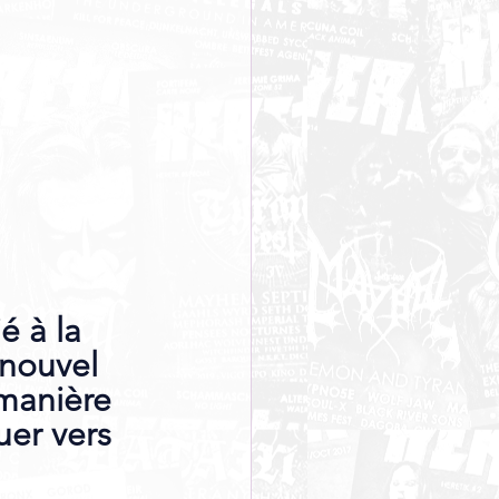
é à la 
 nouvel 
manière 
er vers 