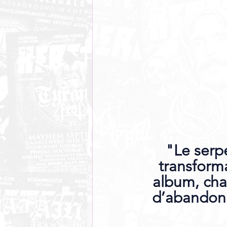
"Le serpe
transform
album, cha
d’abandonn