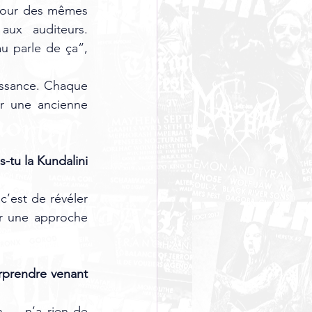
tour des mêmes 
aux auditeurs. 
 parle de ça”, 
issance. Chaque 
r une ancienne 
tu la Kundalini 
c’est de révéler 
ir une approche 
rprendre venant 
n — n’a rien de 