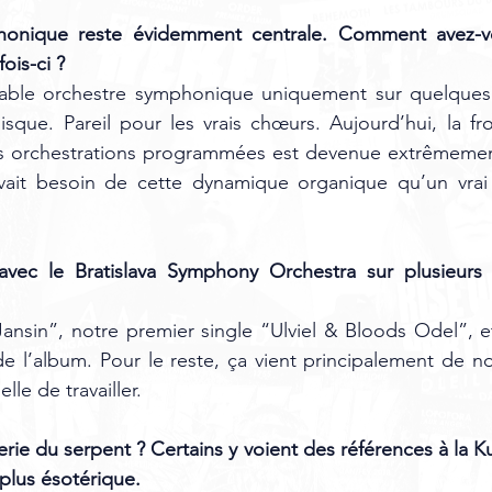
onique reste évidemment centrale. Comment avez-vo
ois-ci ?
itable orchestre symphonique uniquement sur quelques
sque. Pareil pour les vrais chœurs. Aujourd’hui, la fro
es orchestrations programmées est devenue extrêmement 
 avait besoin de cette dynamique organique qu’un vrai 
 avec le Bratislava Symphony Orchestra sur plusieurs t
Jansin”, notre premier single “Ulviel & Bloods Odel”, 
de l’album. Pour le reste, ça vient principalement de no
lle de travailler.
ie du serpent ? Certains y voient des références à la Ku
 plus ésotérique.