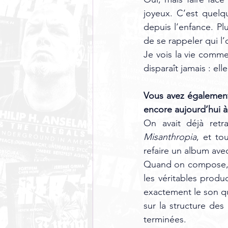
joyeux. C’est quelqu
depuis l’enfance. Plu
de se rappeler qui l’
Je vois la vie comm
disparaît jamais : e
Vous avez également 
encore aujourd’hui 
On avait déjà retr
Misanthropia
, et tou
refaire un album ave
Quand on compose, l
les véritables produ
exactement le son qu’
sur la structure de
terminées.