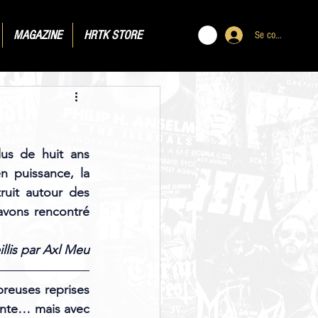
MAGAZINE
HRTK STORE
Se connecter
us de huit ans 
 puissance, la 
uit autour des 
avons rencontré 
llis par Axl Meu
euses reprises 
nte… mais avec 