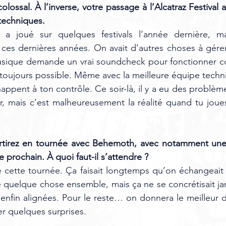
ossal. À l’inverse, votre passage à l’Alcatraz Festival 
 techniques.
n a joué sur quelques festivals l’année dernière, m
es dernières années. On avait d’autres choses à gérer.
usique demande un vrai soundcheck pour fonctionner co
as toujours possible. Même avec la meilleure équipe tech
ppent à ton contrôle. Ce soir-là, il y a eu des problème
er, mais c’est malheureusement la réalité quand tu jou
artirez en tournée avec Behemoth, avec notamment une 
e prochain. À quoi faut-il s’attendre ?
de cette tournée. Ça faisait longtemps qu’on échangeai
e quelque chose ensemble, mais ça ne se concrétisait jama
 enfin alignées. Pour le reste… on donnera le meilleur
er quelques surprises.