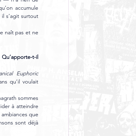
 qu’on accumule 
l s’agit surtout 
 naît pas et ne 
Qu’apporte-t-il 
tanical Euphoric 
ns qu’il voulait 
hagrath sommes 
der à atteindre 
es ambiances que 
nsons sont déjà 