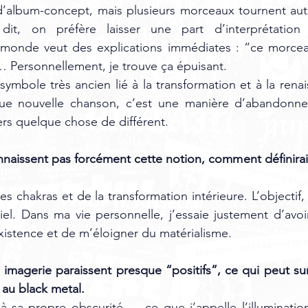
 d’album-concept, mais plusieurs morceaux tournent au
dit, on préfère laisser une part d’interprétation 
e monde veut des explications immédiates : “ce morceau
”… Personnellement, je trouve ça épuisant.
symbole très ancien lié à la transformation et à la rena
ue nouvelle chanson, c’est une manière d’abandonne
rs quelque chose de différent. 
naissent pas forcément cette notion, comment définirais-
s chakras et de la transformation intérieure. L’objectif, 
iel. Dans ma vie personnelle, j’essaie justement d’avo
xistence et de m’éloigner du matérialisme.
 imagerie paraissent presque “positifs”, ce qui peut su
au black metal.
 à sa propre obscurité — ce que j’appelle l’illuminatio