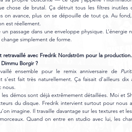
e chose de brutal. Ça détruit tous les filtres inutiles
s on avance, plus on se dépouille de tout ça. Au fond, i
on est réellement.
e un passage dans une enveloppe physique. L’énergie ne
lle change simplement de forme.
retravaillé avec Fredrik Nordström pour la production. 
à Dimmu Borgir ?
availlé ensemble pour le remix anniversaire de 
Puri
t s’est fait très naturellement. Ça faisait d’ailleurs dix a
c nous.
es démos sont déjà extrêmement détaillées. Moi et S
cteurs du disque. Fredrik intervient surtout pour nous ai
on imagine. Il travaille davantage sur les textures et l
s morceaux. Quand on entre en studio avec lui, les cha