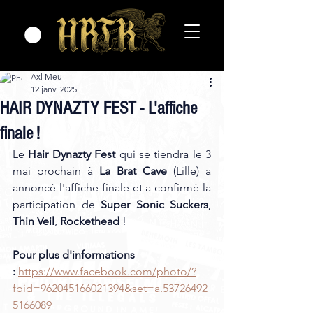
Axl Meu
12 janv. 2025
HAIR DYNAZTY FEST - L'affiche
finale !
Le 
Hair Dynazty Fest
 qui se tiendra le 3 
mai prochain à 
La Brat Cave
 (Lille) a 
annoncé l'affiche finale et a confirmé la 
participation de 
Super Sonic Suckers
, 
Thin Veil
, 
Rockethead
 !
Pour plus d'informations 
:
https://www.facebook.com/photo/?
fbid=962045166021394&set=a.53726492
5166089