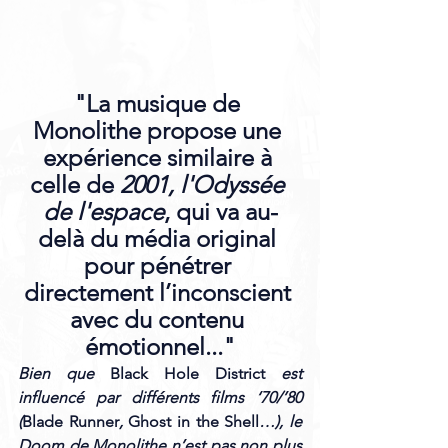
"La musique de 
Monolithe propose une 
expérience similaire à 
celle de 
2001, l'Odyssée 
de l'espace
, qui va au-
delà du média original 
pour pénétrer 
directement l’inconscient 
avec du contenu 
émotionnel..."
Bien que 
Black Hole District 
est 
influencé par différents films ‘70/’80 
(
Blade Runner
, 
Ghost in the Shell
…), le 
Doom de Monolithe n’est pas non plus 