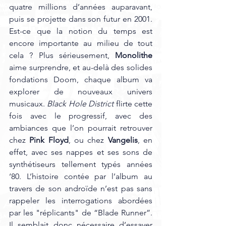
quatre millions d’années auparavant, 
puis se projette dans son futur en 2001. 
Est-ce que la notion du temps est 
encore importante au milieu de tout 
cela ? Plus sérieusement, 
Monolithe
aime surprendre, et au-delà des solides 
fondations Doom, chaque album va 
explorer de nouveaux univers 
musicaux. 
Black Hole District
 flirte cette 
fois avec le progressif, avec des 
ambiances que l’on pourrait retrouver 
chez 
Pink Floyd
, ou chez 
Vangelis
, en 
effet, avec ses nappes et ses sons de 
synthétiseurs tellement typés années 
‘80. L’histoire contée par l’album au 
travers de son androïde n’est pas sans 
rappeler les interrogations abordées 
par les "réplicants" de “Blade Runner”. 
Il semblait donc nécessaire d’essayer 