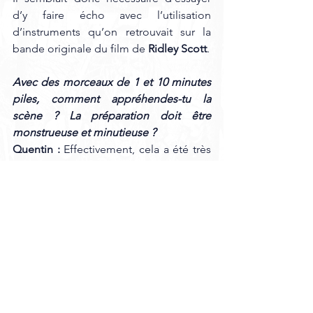
d’y faire écho avec l’utilisation 
d’instruments qu’on retrouvait sur la 
bande originale du film de
 Ridley Scott
.
Avec des morceaux de 1 et 10 minutes 
piles, comment appréhendes-tu la 
scène ? La préparation doit être 
monstrueuse et minutieuse ?
Quentin : 
Effectivement, cela a été très 
"challengeant" pour moi, car c'est la 
première fois, dans mon parcours que 
j’occupe le poste de 
chanteur/guitariste sur scène. La 
préparation pour tout le monde est 
assez conséquente - sachant que nous 
abordons des structures assez 
alambiquées, parfois - j’ai dû 
doublement me préparer en ayant le 