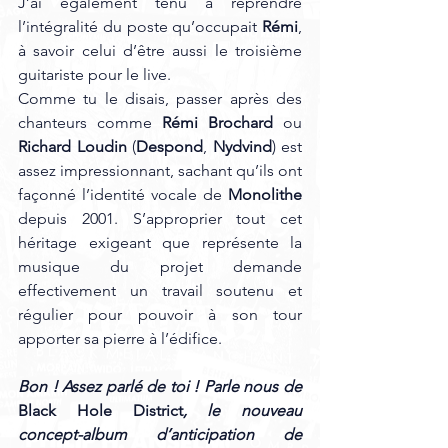
J’ai également tenu à reprendre 
l’intégralité du poste qu’occupait 
Rémi
, 
à savoir celui d’être aussi le troisième 
guitariste pour le live.
Comme tu le disais, passer après des 
chanteurs comme 
Rémi Brochard
 ou 
Richard Loudin
 (
Despond
, 
Nydvind
) est 
assez impressionnant, sachant qu’ils ont 
façonné l’identité vocale de 
Monolithe
depuis 2001. S’approprier tout cet 
héritage exigeant que représente la 
musique du projet demande 
effectivement un travail soutenu et 
régulier pour pouvoir à son tour 
apporter sa pierre à l’édifice.
Bon ! Assez parlé de toi ! Parle nous de 
Black Hole District
, le nouveau 
concept-album d’anticipation de 