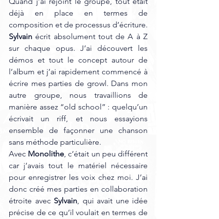
Quand j’ai rejoint le groupe, tout était 
déjà en place en termes de 
composition et de processus d’écriture. 
Sylvain
 écrit absolument tout de A à Z 
sur chaque opus. J’ai découvert les 
démos et tout le concept autour de 
l’album et j’ai rapidement commencé à 
écrire mes parties de growl. Dans mon 
autre groupe, nous travaillions de 
manière assez “old school” : quelqu’un 
écrivait un riff, et nous essayions 
ensemble de façonner une chanson 
sans méthode particulière. 
Avec 
Monolithe
, c’était un peu différent 
car j’avais tout le matériel nécessaire 
pour enregistrer les voix chez moi. J’ai 
donc créé mes parties en collaboration 
étroite avec 
Sylvain
, qui avait une idée 
précise de ce qu’il voulait en termes de 