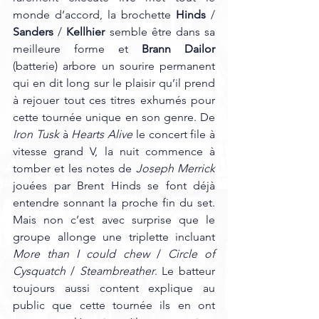
monde d’accord, la brochette 
Hinds
 / 
Sanders
 / 
Kellhier
 semble être dans sa 
meilleure forme et 
Brann Dailor
(batterie) arbore un sourire permanent 
qui en dit long sur le plaisir qu’il prend 
à rejouer tout ces titres exhumés pour 
cette tournée unique en son genre. De 
Iron Tusk
 à 
Hearts Alive
 le concert file à 
vitesse grand V, la nuit commence à 
tomber et les notes de 
Joseph Merrick
jouées par Brent Hinds se font déjà 
entendre sonnant la proche fin du set. 
Mais non c’est avec surprise que le 
groupe allonge une triplette incluant 
More than I could chew
 / 
Circle of 
Cysquatch
 / 
Steambreather
. Le batteur 
toujours aussi content explique au 
public que cette tournée ils en ont 