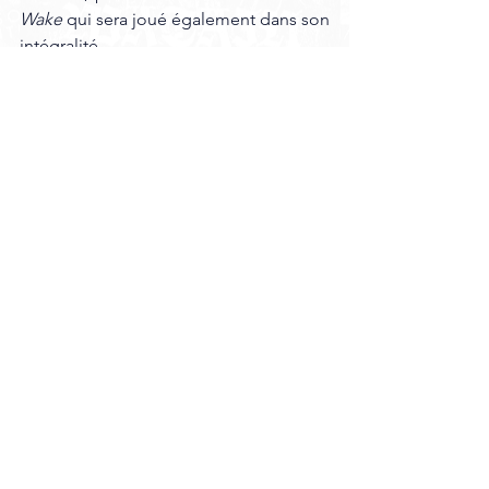
Wake
 qui sera joué également dans son 
intégralité. 
Comme pour Mastodon la plupart des 
titres ne sont plus joués en live depuis 
longtemps et on peut se rendre 
facilement compte de la puissance 
significative de cet album où chaque 
titre fait mouche. On retrouve les 4 