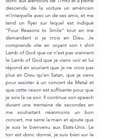
donc aux alentours de 17h45 et à peine 
descendu de la voiture un américain 
m’interpelle avec un de ses amis, et me 
tend un flyer sur lequel est indiqué 
"Four Reasons to Smile" tout en me 
demandant si je crois en Dieu. Je 
comprends vite en voyant son t shirt 
Lamb of God que ce n’est pas vraiment 
le Lamb of God que je viens voir et lui 
répond en souriant que je ne crois pas 
plus en Dieu qu’en Satan, que je viens 
pour assister à un concert de Metal et 
que cette raison est suffisante pour que 
je sois là ce soir. Il continue son speech 
durant une trentaine de secondes en 
me souhaitant néanmoins un bon 
concert, me serre la main et ajoute que 
je suis le bienvenu aux Etats-Unis. Le 
ton est donc donné, je suis bien sur le 