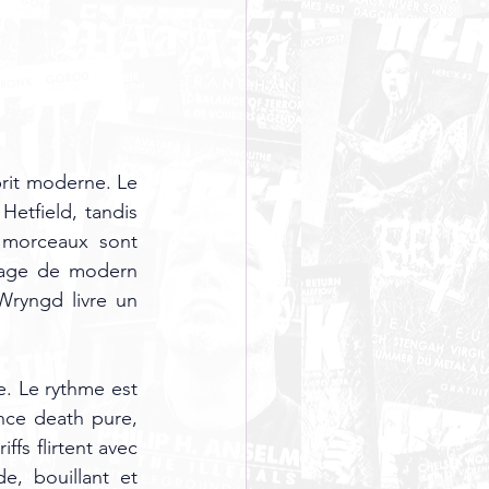
rit moderne. Le 
tfield, tandis 
morceaux sont 
liage de modern 
Wryngd livre un 
. Le rythme est 
nce death pure, 
fs flirtent avec 
, bouillant et 