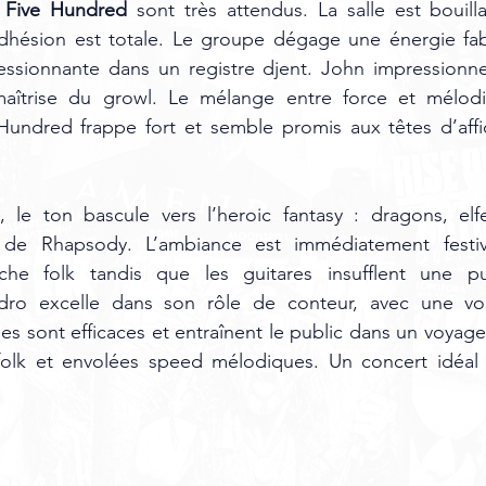
 Five Hundred
 sont très attendus. La salle est bouilla
adhésion est totale. Le groupe dégage une énergie fabu
ssionnante dans un registre djent. John impressionne
maîtrise du growl. Le mélange entre force et mélodi
 Hundred frappe fort et semble promis aux têtes d’affi
, le ton bascule vers l’heroic fantasy : dragons, elf
s de Rhapsody. L’ambiance est immédiatement festive
he folk tandis que les guitares insufflent une pu
dro excelle dans son rôle de conteur, avec une voi
es sont efficaces et entraînent le public dans un voyage 
folk et envolées speed mélodiques. Un concert idéal p