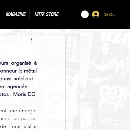
MAGAZINE
HRTK STORE
Se connecter
urs organisé à 
honneur le métal 
uasi sold-out : 
ent agencée.
otos : Moris DC 
ent une énergie 
 ne fait pas de 
 l’une s’allie 