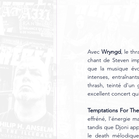
Avec 
Wryngd
, le th
chant de Steven imp
que la musique év
intenses, entraînant
thrash, teinté d’un
excellent concert qu
Temptations For Th
effréné, l’énergie 
tandis que Djoni appo
le death mélodique 