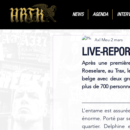
NEWS
AGENDA
INTER
Axl Meu
2 mars
LIVE-REPORT
Après une première 
Roeselare, au Trax, l
belge avec deux gro
plus de 700 personne
L’entame est assurée
énorme. Porté par s
quartier. Delphine 