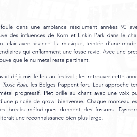
a foule dans une ambiance résolument années 90 ave
uve des influences de Korn et Linkin Park dans le chan
nt clair avec aisance. La musique, teintée d’une moder
endiaires qui enflamment une fosse ravie. Avec une prest
ouve que le nu metal reste pertinent.
avait déjà mis le feu au festival ; les retrouver cette année
 
Toxic Rain
, les Belges frappent fort. Leur approche tec
étal progressif. Piet brille au chant avec une voix pu
’une pincée de growl bienvenue. Chaque morceau est 
les breaks mélodiques donnent des frissons. Dyscord
iterait une reconnaissance bien plus large.