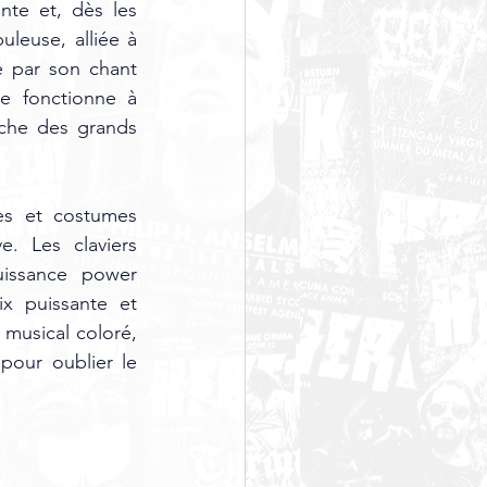
nte et, dès les 
leuse, alliée à 
 par son chant 
e fonctionne à 
che des grands 
es et costumes 
. Les claviers 
issance power 
x puissante et 
musical coloré, 
our oublier le 