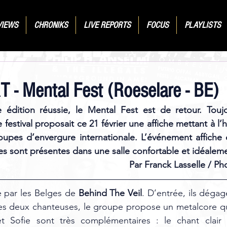
VIEWS
CHRONIKS
LIVE REPORTS
FOCUS
PLAYLISTS
 - Mental Fest (Roeselare - BE)
édition réussie, le Mental Fest est de retour. Toujo
e festival proposait ce 21 février une affiche mettant à l’
upes d’envergure internationale. L’événement affiche q
s sont présentes dans une salle confortable et idéalem
Par Franck Lasselle / Ph
 par les Belges de 
Behind The Veil
. D’entrée, ils dégag
es deux chanteuses, le groupe propose un metalcore qui
et Sofie sont très complémentaires : le chant clair de