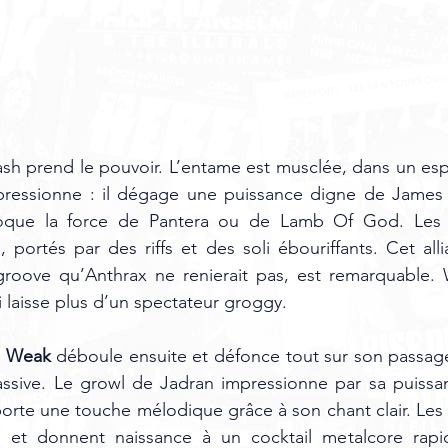
rash prend le pouvoir. L’entame est musclée, dans un esp
ressionne : il dégage une puissance digne de James He
oque la force de Pantera ou de Lamb Of God. Les 
s, portés par des riffs et des soli ébouriffants. Cet al
 groove qu’Anthrax ne renierait pas, est remarquable. 
i laisse plus d’un spectateur groggy.
e Weak
 déboule ensuite et défonce tout sur son passage
massive. Le growl de Jadran impressionne par sa puissa
rte une touche mélodique grâce à son chant clair. Les rif
et donnent naissance à un cocktail metalcore rapide