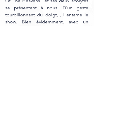
Of The Heavens” et ses deux acolytes 
se présentent à nous. D’un geste 
tourbillonnant du doigt, ,il entame le 
show. Bien évidemment, avec un 
auteur-compositeur batteur-chanteur, la 
batterie, qui se fait matraquer dès le 
début, est l’élément central du tableau.
La discographie de 
Profanatica
 est aussi 
chaotique que son histoire avec des EP, 
des albums, des lives, mais en tout cas, 
elle est plutôt bien fournie. Et le public 