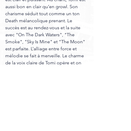
aussi bon en clair qu’en growl. Son 
charisme séduit tout comme un ton 
Death mélancolique prenant. Le 
succès est au rendez-vous et la suite 
avec "On The Dark Waters", "The 
Smoke", "Sky Is Mine" et "The Moon" 
est parfaite. L’alliage entre force et 
mélodie se fait à merveille. Le charme 
de la voix claire de Tomi opère et on 
apprécie un bon travail du clavier. Plus 
Folk "The Castaway" colle le frisson. 
Porté par un growl féroce, il est un 
plongeon dans le grand nord. Avec 
"Silver Bride",
 Amorphis 
balance un 
tube à la mélodie entêtante et au 
refrain parfait. "The Wolf" se fait  
puissante avec le clavier en avant dans 
un très bon passage instrumental. 