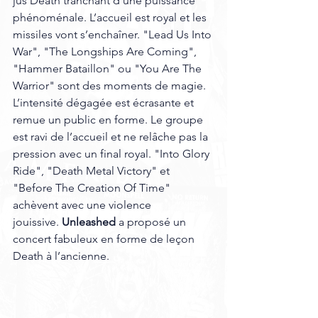
jus Death tranchant d’une puissance 
phénoménale. L’accueil est royal et les 
missiles vont s’enchaîner. "Lead Us Into 
War", "The Longships Are Coming", 
"Hammer Bataillon" ou "You Are The 
Warrior" sont des moments de magie. 
L’intensité dégagée est écrasante et 
remue un public en forme. Le groupe 
est ravi de l’accueil et ne relâche pas la 
pression avec un final royal. "Into Glory 
Ride", "Death Metal Victory" et 
"Before The Creation Of Time" 
achèvent avec une violence 
jouissive. 
Unleashed
 a proposé un 
concert fabuleux en forme de leçon 
Death à l’ancienne.