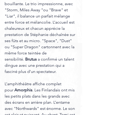
bouillante. Le trio impressionne, avec 
"Storm, Miles Away "ou "Brave" et 
"Liar", il balance un parfait mélange 
entre force et mélancolie. L’accueil est 
chaleureux et chacun apprécie la 
prestation de Stéphanie déchaînée sur 
ses fûts et au micro. "Space", "Dust" 
ou "Super Dragon" cartonnent avec la 
même force teintée de 
sensibilité. 
Brutus
 a confirmé un talent 
dingue avec une prestation qui a 
fasciné plus d’un spectateur.
L’amphithéâtre affiche complet 
pour 
Amorphis
. Les Finlandais ont mis 
les petits plats dans les grands avec 
des écrans en arrière plan. L’entame 
avec "Northwards" est énorme. Le son 
est clair et puissant. Au chant, Tomi est 