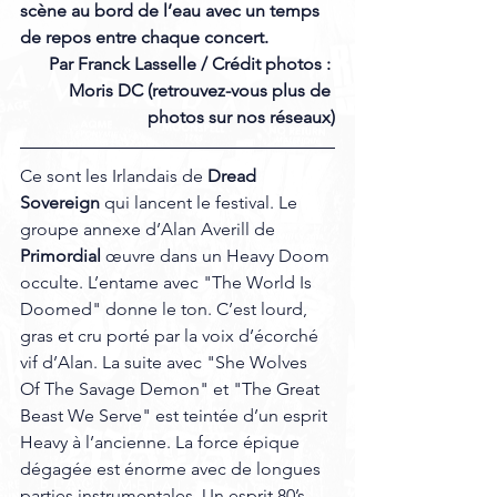
scène au bord de l’eau avec un temps 
de repos entre chaque concert.
Par Franck Lasselle / Crédit photos : 
Moris DC (retrouvez-vous plus de 
photos sur nos réseaux)
Ce sont les Irlandais de 
Dread 
Sovereign
 qui lancent le festival. Le 
groupe annexe d’Alan Averill de 
Primordial
 œuvre dans un Heavy Doom 
occulte. L’entame avec "The World Is 
Doomed" donne le ton. C’est lourd, 
gras et cru porté par la voix d’écorché 
vif d’Alan. La suite avec "She Wolves 
Of The Savage Demon" et "The Great 
Beast We Serve" est teintée d’un esprit 
Heavy à l’ancienne. La force épique 
dégagée est énorme avec de longues 
parties instrumentales. Un esprit 80’s  