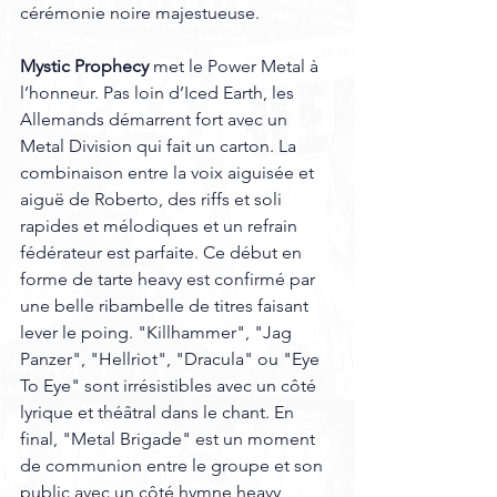
cérémonie noire majestueuse.
Mystic Prophecy 
met le Power Metal à 
l’honneur. Pas loin d’Iced Earth, les 
Allemands démarrent fort avec un 
Metal Division qui fait un carton. La 
combinaison entre la voix aiguisée et 
aiguë de Roberto, des riffs et soli 
rapides et mélodiques et un refrain 
fédérateur est parfaite. Ce début en 
forme de tarte heavy est confirmé par 
une belle ribambelle de titres faisant 
lever le poing. "Killhammer", "Jag 
Panzer", "Hellriot", "Dracula" ou "Eye 
To Eye" sont irrésistibles avec un côté 
lyrique et théâtral dans le chant. En 
final, "Metal Brigade" est un moment 
de communion entre le groupe et son 
public avec un côté hymne heavy 