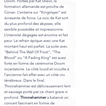
Doom. Portée par Kat Shevil, la 
formation allemande est proche de 
Conan. L’entame sur "Kingslayer" est 
écrasante de force. La voix de Kat sort 
du plus profond des abysses, elle 
semble possédée et impressionne. 
L’intensité dégagée est énorme et fait 
peur. Le refrain épique avec une Kat 
montant haut est parfait. La suite avec 
"Behind The Wall Of Frost", "The 
Blood" ou "A Fading King" est aussi 
forte en forme de cérémonie Doom 
incantatoire. Le côté lourd et occulte à 
l’ancienne fait effet avec un côté cru 
ténébreux. Dans le final, 
Thronehammer est délicieusement lent 
et sauvage porté par ce chant grave si 
profond. 
Thronehammer
 a balancé un 
concert fascinant en forme de 