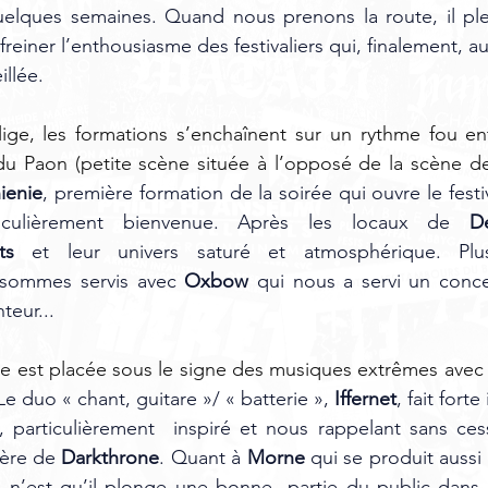
elques semaines. Quand nous prenons la route, il pleut
reiner l’enthousiasme des festivaliers qui, finalement, au
llée. 
lige, les formations s’enchaînent sur un rythme fou en
 du Paon (petite scène située à l’opposé de la scène de 
ienie
, première formation de la soirée qui ouvre le festi
ticulièrement bienvenue. Après les locaux de 
D
hts 
et leur univers saturé et atmosphérique. Plus
 sommes servis avec 
Oxbow
 qui nous a servi un conce
eur... 
ée est placée sous le signe des musiques extrêmes avec
 Le duo « chant, guitare »/ « batterie », 
Iffernet
, fait fort
 particulièrement  inspiré et nous rappelant sans cess
ère de 
Darkthrone
. Quant à 
Morne
 qui se produit aussi 
e n’est qu’il plonge une bonne  partie du public dans 