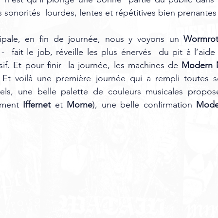
s sonorités  lourdes, lentes et répétitives bien prenantes 
cipale, en fin de journée, nous y voyons un 
Wormro
  fait le job, réveille les plus énervés  du pit à l’aide
sif. Et pour finir  la journée, les machines de 
Modern
  Et voilà une première journée qui a rempli toutes s
ls, une belle palette de couleurs musicales proposé
mment 
Iffernet
 et 
Morne
), une belle confirmation 
Mode