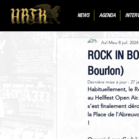
NEWS
AGENDA
INTER
Axl Meu
8 juil. 2024
ROCK IN BOU
Bourlon)
Dernière mise à jour :
27 j
Habituellement, le R
au Hellfest Open Air.
s’est finalement déro
la Place de l’Abreuvo
! 