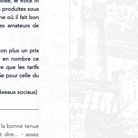
ise, le Rock In 
 produites sous 
e où il fait bon 
des amateurs de 
on plus un prix 
us en nombre ce 
 que les tarifs 
e pour celle du 
éseaux sociaux) 
 la bonne tenue 
ire... - assez 