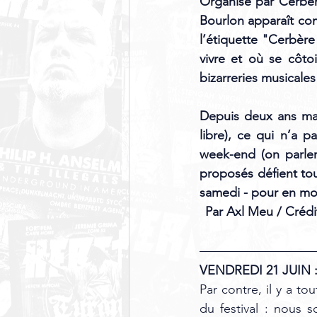
Organisé par Cerbère
Bourlon apparaît com
l’étiquette "Cerbère 
vivre et où se côto
bizarreries musicale
Depuis deux ans main
libre), ce qui n’a p
week-end (on parler 
proposés défient tou
samedi - pour en mo
Par Axl Meu / Crédi
VENDREDI 21 JUIN :
Par contre, il y a t
du festival : nous 