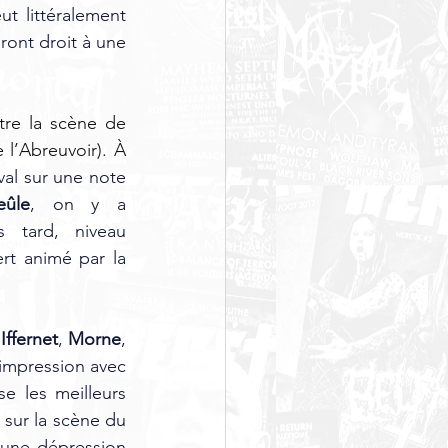
 littéralement 
ront droit à une 
tre la scène de 
l’Abreuvoir). À 
val sur une note 
eûle
, on y a 
 tard, niveau 
rt animé par la 
 
Iffernet
, 
Morne
, 
e impression avec 
e les meilleurs 
 sur la scène du 
une dépression 