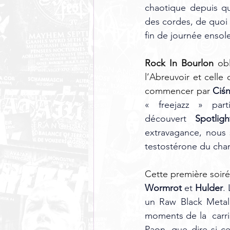
chaotique depuis qu
des cordes, de quoi f
fin de journée ensolei
Rock In Bourlon
 ob
l’Abreuvoir et celle
commencer par 
Ciśn
« freejazz » par
découvert 
Spotlig
extravagance, nous
testostérone du chant
Cette première soir
Wormrot
 et 
Hulder
.
un Raw Black Metal,
moments de la  carri
Paon, que dire si c