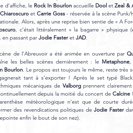
e d’affiche, le 
Rock In Bourlon
 accueille 
Dool
 et 
Zeal & 
Chiaroscuro
 et 
Carrie Goss
 - réservée à la scène Punk/H
tionale. Alors, après une reprise bien sentie de « A Fore
oscuro
, en passant par 
Jodie Faster 
et 
JAD
.  
 scène de l'Abreuvoir a été animée en ouverture par 
Qu
îne les belles scènes dernièrement : le 
Metaphone
,
n Bourlon
. Le propos est toujours le même, reste très so
agnerait tant à s’exporter ! Après le set typé Black’
rythmiques mécaniques de 
Valborg
 prennent clairement l
ontinuellement depuis la moitié du concert de 
Calcine
 
arenthèse météorologique n’est que de courte durée
rmer des revendications politiques de 
Jodie Faster
 da
 repointe enfin le bout de son nez). 