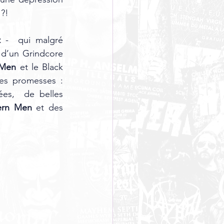
?! 
t
 -  qui malgré 
 d’un Grindcore 
 Men
 et le Black 
es promesses :  
es,  de belles 
rn Men
 et des 