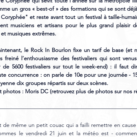
 Coryphée qui sévit toute l’année sur la métropole lillo
me un gros « best-of » des formations qui se sont déjà
Coryphée" et reste avant tout un festival à taille-humain
ient musiciens et artisans pour le plus grand plaisir 
s et musiques extrêmes.
tenant, le Rock In Bourlon fixe un tarif de base (et n
as freiné l’enthousiasme des festivaliers qui sont ven
de 5600 festivaliers sur tout le week-end) : il faut dire
te concurrence : on parle de 10e pour une journée - 15
yenne dix groupes répartis sur deux scènes. 
t photos : Moris DC (retrouvez plus de photos sur nos r
 
out de même un petit couac qui a failli remettre en cause
sommes le vendredi 21 juin et la météo est - comment d