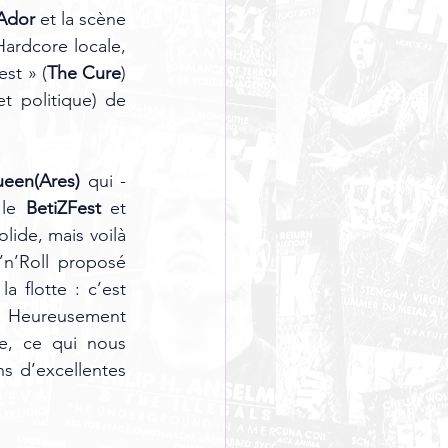
Ador 
et la scène 
ardcore locale, 
st » (
The Cure
) 
, c’était littéralement « la bagarre » physique (et politique) de 
een(Ares)
 qui - 
 le 
BetiZFest
 et 
lide, mais voilà 
n’Roll proposé 
a flotte : c’est 
! Heureusement 
, ce qui nous 
ns d’excellentes 