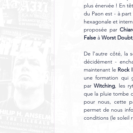
plus énervée ! En têt
du Paon est - à part 
hexagonale et interna
proposée par 
Chiar
False
 à 
Worst Doubt
De l’autre côté, la
décidément - encha
maintenant le 
Rock I
une formation qui g
par 
Witching
, les 
que la pluie tombe c
pour nous, cette p
permet de nous info
conditions (le soleil