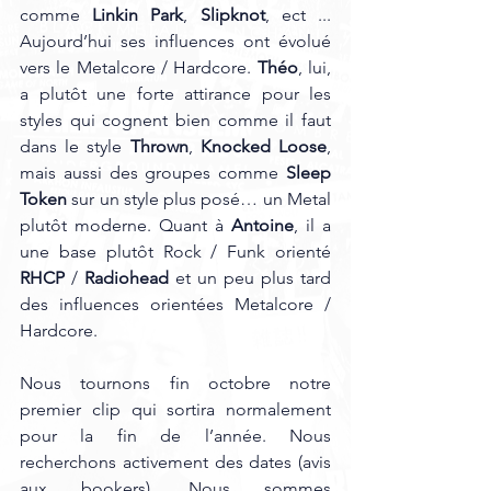
comme 
Linkin Park
, 
Slipknot
, ect ... 
Aujourd’hui ses influences ont évolué 
vers le Metalcore / Hardcore. 
Théo
, lui, 
a plutôt une forte attirance pour les 
styles qui cognent bien comme il faut 
dans le style 
Thrown
, 
Knocked Loose
, 
mais aussi des groupes comme 
Sleep 
Token 
sur un style plus posé… un Metal 
plutôt moderne. Quant à 
Antoine
, il a 
une base plutôt Rock / Funk orienté 
RHCP
 / 
Radiohead 
et un peu plus tard 
des influences orientées Metalcore / 
Hardcore.
Nous tournons fin octobre notre 
premier clip qui sortira normalement 
pour la fin de l’année. Nous 
recherchons activement des dates (avis 
aux bookers). Nous sommes 