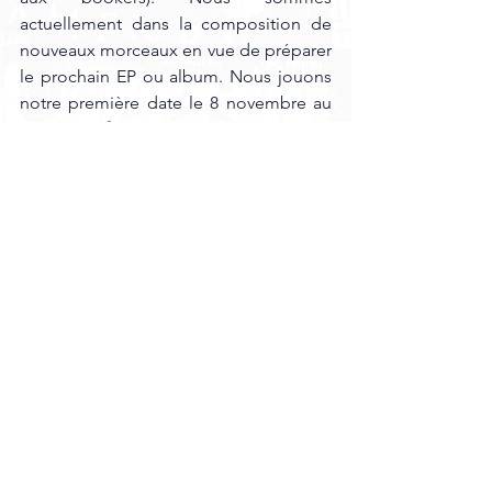
actuellement dans la composition de 
nouveaux morceaux en vue de préparer 
le prochain EP ou album. Nous jouons 
notre première date le 8 novembre au 
Garage Café 
à Cambrai en compagnie 
de 
Cryptide 
et 
Hank Is Dead
, venez 
nombreux, le concert est gratuit !
Merci à 
Heretik
 de soutenir notre projet 
en mettant un peu de lumière sur le 
groupe. Merci également à nos 
proches et familles de nous soutenir 
dans notre démarche. Restez attentif à 
notre actu car 2026 va être riche en 
contenu !
Pour plus d'informations : 
https://www.facebook.com/profile.php