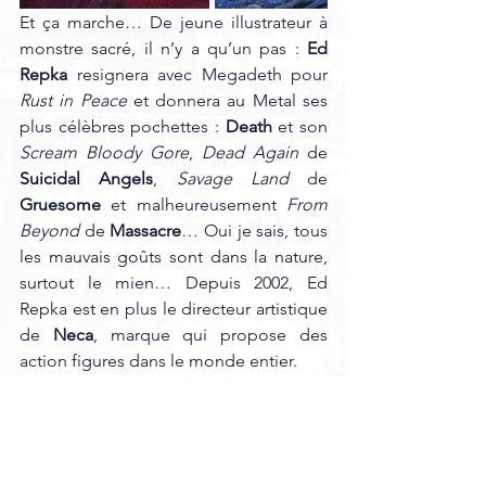
Et ça marche… De jeune illustrateur à 
monstre sacré, il n’y a qu’un pas : 
Ed 
Repka 
resignera avec Megadeth pour 
Rust in Peace 
et donnera au Metal ses 
plus célèbres pochettes : 
Death
 et son 
Scream Bloody Gore
, 
Dead Again
 de 
Suicidal Angels
, 
Savage Land
 de 
Gruesome
 et malheureusement 
From 
Beyond
 de
 Massacre
… Oui je sais, tous 
les mauvais goûts sont dans la nature, 
surtout le mien… Depuis 2002, Ed 
Repka est en plus le directeur artistique 
de 
Neca
, marque qui propose des 
action figures dans le monde entier.
Quant à 
Vic Rattlehead
, il apparaîtra en 
guerrier futuriste pour
 Dystopia
, dévêtu 
pour 
The World Needs A Hero
, en 