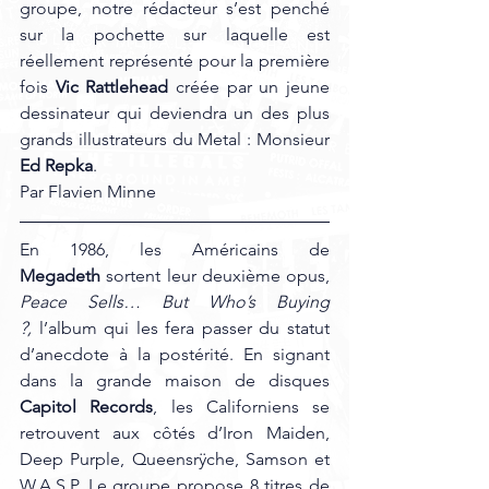
groupe, notre rédacteur s’est penché 
sur la pochette sur laquelle est 
réellement représenté pour la première 
fois 
Vic Rattlehead
 créée par un jeune 
dessinateur qui deviendra un des plus 
grands illustrateurs du Metal : Monsieur 
Ed Repka
.
Par Flavien Minne 
En 1986, les Américains de 
Megadeth
 sortent leur deuxième opus, 
Peace Sells… But Who’s Buying 
?,
 l’album qui les fera passer du statut 
d’anecdote à la postérité. En signant 
dans la grande maison de disques 
Capitol Records
, les Californiens se 
retrouvent aux côtés d’Iron Maiden, 
Deep Purple, Queensrÿche, Samson et 
W.A.S.P. Le groupe propose 8 titres de 