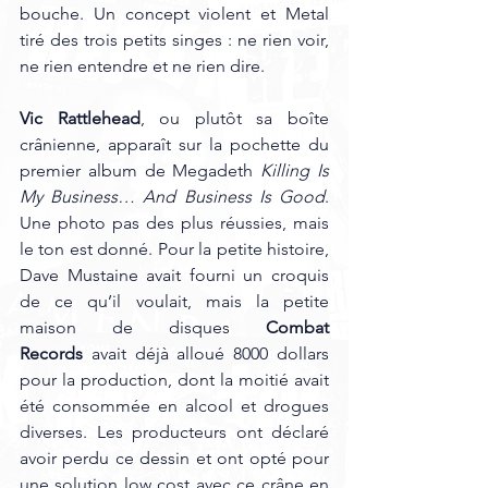
bouche. Un concept violent et Metal 
tiré des trois petits singes : ne rien voir, 
ne rien entendre et ne rien dire.
Vic Rattlehead
, ou plutôt sa boîte 
crânienne, apparaît sur la pochette du 
premier album de Megadeth 
Killing Is 
My Business… And Business Is Good
. 
Une photo pas des plus réussies, mais 
le ton est donné. Pour la petite histoire, 
Dave Mustaine avait fourni un croquis 
de ce qu’il voulait, mais la petite 
maison de disques 
Combat 
Records
 avait déjà alloué 8000 dollars 
pour la production, dont la moitié avait 
été consommée en alcool et drogues 
diverses. Les producteurs ont déclaré 
avoir perdu ce dessin et ont opté pour 
une solution low cost avec ce crâne en 