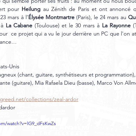
 qui semble porter ses fruits : au moment où nous bouclo
ert pour 
Heilung
 au Zénith de Paris et ont annoncé qu
23 mars à l’
Élysée Montmartre
 (Paris), le 24 mars au 
Qu
 à 
La Cabane
 (Toulouse) et le 30 mars à 
La Rayonne
 (
our  ce projet qui a vu le jour derrière un PC que l'on a
rance… 
tats-Unis
neux (chant, guitare, synthétiseurs et programmation),
ante (guitare), Mia Rafaela Dieu (basse), Marco Von Allm
lgreed.net/collections/zeal-ardor
ndardor
com/watch?v=lG9_dFsKwZs