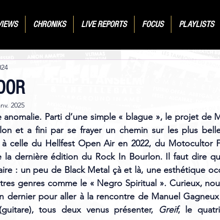
VIEWS
CHRONIKS
LIVE REPORTS
FOCUS
PLAYLISTS
024
DOR
anv. 2025
 anomalie. Parti d’une simple « blague », le projet de
on et a fini par se frayer un chemin sur les plus belle
 celle du Hellfest Open Air en 2022, du Motocultor Fes
e la dernière édition du Rock In Bourlon. Il faut dire qu
ire : un peu de Black Metal çà et là, une esthétique occu
tres genres comme le « Negro Spiritual ». Curieux, no
in dernier pour aller à la rencontre de Manuel Gagneux (
(guitare), tous deux venus présenter, 
Greif
, le quat