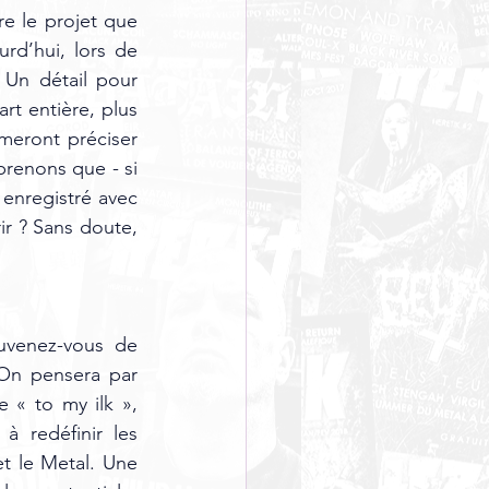
re le projet que 
urd’hui, lors de 
 Un détail pour 
t entière, plus 
meront préciser 
renons que - si 
enregistré avec 
ir ? Sans doute, 
uvenez-vous de 
On pensera par 
 « to my ilk », 
 redéfinir les 
t le Metal. Une 