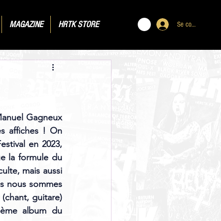
MAGAZINE
HRTK STORE
Se connecter
 Manuel Gagneux 
s affiches ! On 
tival en 2023, 
e la formule du 
lte, mais aussi 
us nous sommes 
chant, guitare) 
rième album du 