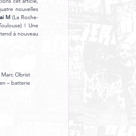
ns cet article, 
atre nouvelles 
ai M
 (La Roche-
Toulouse) ! Une 
ttend à nouveau 
 Marc Obrist 
en – batterie 