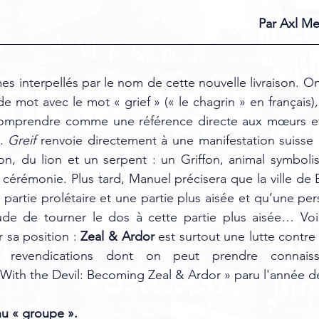
Par Axl Me
 interpellés par le nom de cette nouvelle livraison. O
 de mot avec le mot « grief » (« le chagrin » en français), 
à comprendre comme une référence directe aux mœurs e
. 
Greif
 renvoie directement à une manifestation suisse : 
fon, du lion et un serpent : un Griffon, animal symbolis
 cérémonie. Plus tard, Manuel précisera que la ville de 
 partie prolétaire et une partie plus aisée et qu’une pe
tude de tourner le dos à cette partie plus aisée… Voil
 sa position : 
Zeal & Ardor 
est surtout une lutte contre l
ns, revendications dont on peut prendre connais
With the Devil: Becoming Zeal & Ardor » paru l'année d
u « groupe ». 