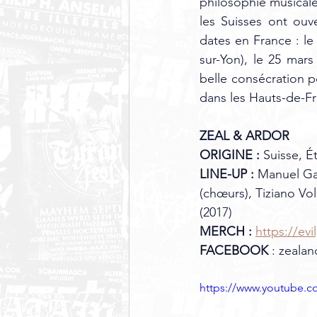
philosophie musicale
les Suisses ont ouv
dates en France : le 
sur-Yon), le 25 mars
belle consécration p
dans les Hauts-de-F
ZEAL & ARDOR 
ORIGINE : 
Suisse, É
LINE-UP : 
Manuel Gag
(chœurs), Tiziano Vol
(2017) 
MERCH :
https://evi
FACEBOOK
 : zeala
https://www.youtube.