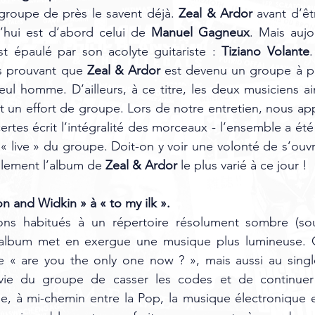
groupe de près le savent déjà. 
Zeal & Ardor
 avant d’êt
’hui est d’abord celui de 
Manuel Gagneux
. Mais aujo
est épaulé par son acolyte guitariste : 
Tiziano Volante
.
is prouvant que
 Zeal & Ardor 
est devenu un groupe à par
eul homme. D’ailleurs, à ce titre, les deux musiciens ai
et un effort de groupe. Lors de notre entretien, nous app
tes écrit l’intégralité des morceaux - l’ensemble a été 
« live » du groupe. Doit-on y voir une volonté de s’ouvr
blement l’album de 
Zeal & Ardor
 le plus varié à ce jour !
on and Widkin » à « to my ilk ». 
ons habitués à un répertoire résolument sombre (so
 l’album met en exergue une musique plus lumineuse. 
e « are you the only one now ? », mais aussi au single
vie du groupe de casser les codes et de continuer à
e, à mi-chemin entre la Pop, la musique électronique e