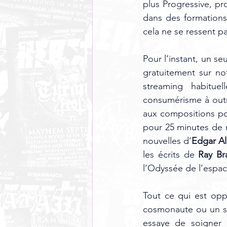
plus Progressive, p
dans des formations
cela ne se ressent pa
Pour l’instant, un se
gratuitement sur no
streaming habitu
consumérisme à outr
aux compositions pou
pour 25 minutes de 
nouvelles d’
Edgar Al
les écrits de 
Ray Br
l’Odyssée de l’espac
Tout ce qui est opp
cosmonaute ou un sc
essaye de soigner l