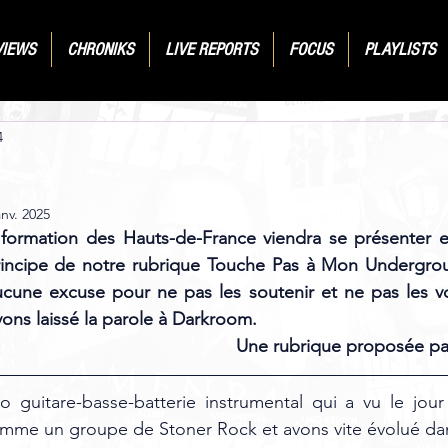
VIEWS
CHRONIKS
LIVE REPORTS
FOCUS
PLAYLISTS
4
anv. 2025
formation des Hauts-de-France viendra se présenter et
 principe de notre rubrique Touche Pas à Mon Undergrou
ucune excuse pour ne pas les soutenir et ne pas les vo
vons laissé la parole à Darkroom.
Une rubrique proposée par
io guitare-basse-batterie instrumental qui a vu le jou
e un groupe de Stoner Rock et avons vite évolué dans