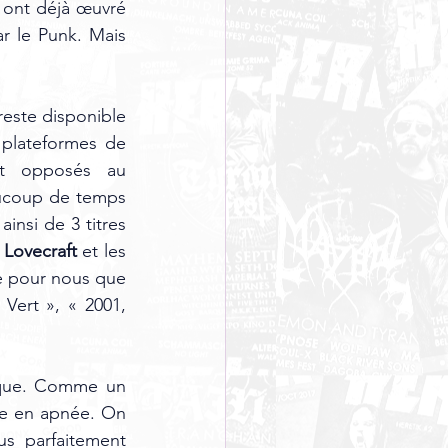
ont déjà œuvré 
 le Punk. Mais 
reste disponible 
plateformes de 
t opposés au 
ucoup de temps 
nsi de 3 titres 
 Lovecraft 
et les 
te pour nous que 
ert », « 2001, 
ique. Comme un 
e en apnée. On 
s parfaitement 