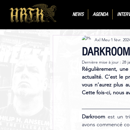
NEWS
AGENDA
INTER
Axl Meu
1 févr. 202
DARKROOM
Dernière mise à jour :
28 j
Régulièrement, une 
actualité. C’est le
vous n’aurez plus a
Cette fois-ci, nous a
Darkroom
 est un tr
avons commencé comm