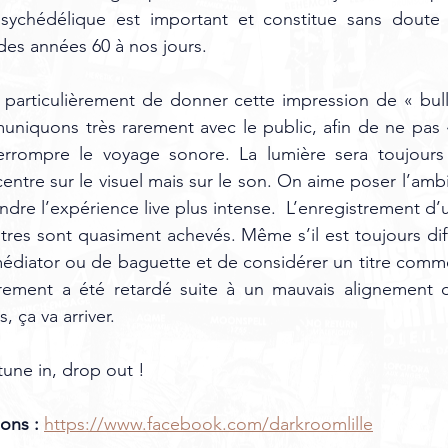
psychédélique est important et constitue sans doute n
des années 60 à nos jours. 
 particulièrement de donner cette impression de « bull
niquons très rarement avec le public, afin de ne pas «
errompre le voyage sonore. La lumière sera toujours f
ntre sur le visuel mais sur le son. On aime poser l’ambi
dre l’expérience live plus intense.  L’enregistrement d’u
itres sont quasiment achevés. Même s’il est toujours diff
édiator ou de baguette et de considérer un titre comme
trement a été retardé suite à un mauvais alignement 
 ça va arriver. 
tune in, drop out ! 
ons : 
https://www.facebook.com/darkroomlille