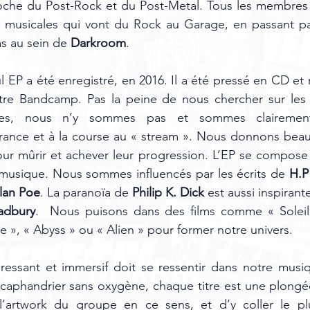
roche du Post-Rock et du Post-Metal. Tous les membres 
 musicales qui vont du Rock au Garage, en passant par
s au sein de 
Darkroom
. 
ul EP a été enregistré, en 2016. Il a été pressé en CD et 
tre Bandcamp. Pas la peine de nous chercher sur les 
elles, nous n’y sommes pas et sommes clairemen
ance et à la course au « stream ». Nous donnons bea
r mûrir et achever leur progression. L’EP se compose ai
musique. Nous sommes influencés par les écrits de
 H.P
lan Poe
. La paranoïa de 
Philip K. Dick
 est aussi inspiran
adbury
.  Nous puisons dans des films comme « Soleil V
e », « Abyss » ou « Alien » pour former notre univers. 
ressant et immersif doit se ressentir dans notre mus
aphandrier sans oxygène, chaque titre est une plongé
’artwork du groupe en ce sens, et d’y coller le plu