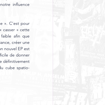
otre influence 
e ». C’est pour 
 casser » cette 
aible afin que 
ance, créer une 
n nouvel EP est 
icile de donner 
 définitivement 
du cube spatio-