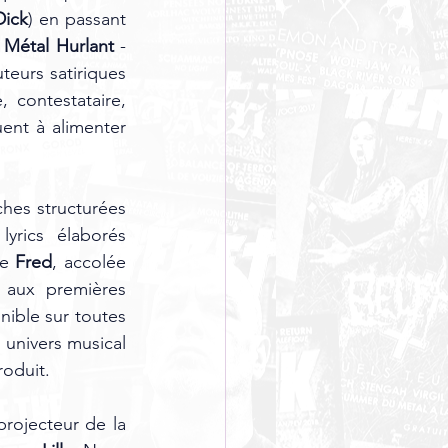
Dick
) en passant 
 
Métal Hurlant
 - 
teurs satiriques 
 contestataire, 
nt à alimenter 
hes structurées 
yrics élaborés 
e 
Fred
, accolée 
aux premières 
nible sur toutes 
univers musical 
roduit.
rojecteur de la 