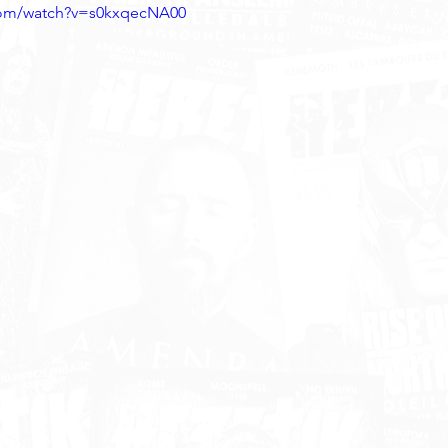
com/watch?v=s0kxqecNA00