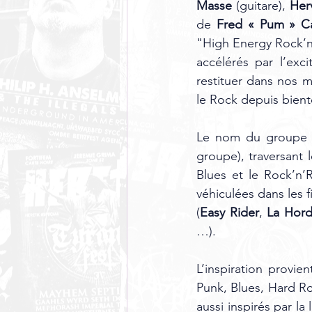
Masse
 (guitare), 
Her
de 
Fred « Pum » Ca
"High Energy Rock’n’
accélérés par l’exci
restituer dans nos mo
le Rock depuis bient
Le nom du groupe re
groupe), traversant
Blues et le Rock’n’R
véhiculées dans les 
(
Easy Rider
, 
La Hor
…).
L’inspiration provie
Punk, Blues, Hard Ro
aussi inspirés par la