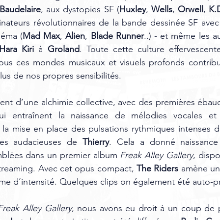
Baudelaire
, aux dystopies SF (
Huxley
, 
Wells
, 
Orwell
, 
K.
inateurs révolutionnaires de la bande dessinée SF avec
néma (
Mad Max
, 
Alien
, 
Blade Runner
..) - et même les au
Hara Kiri
 à 
Groland
.
Toute cette culture effervescente,
tous ces mondes musicaux et visuels profonds contribue
plus de nos propres sensibilités.
nt d’une alchimie collective, avec des premières ébauc
ui entraînent la naissance de mélodies vocales et l
e la mise en place des pulsations rythmiques intenses d
ses audacieuses de 
Thierry
. Cela a donné naissance 
blées dans un premier album 
Freak Alley Gallery
, dispo
streaming. Avec cet opus compact, 
The Riders
 amène un 
e d’intensité. Quelques clips on également été auto-p
Freak Alley Gallery
, nous avons eu droit à un coup de p