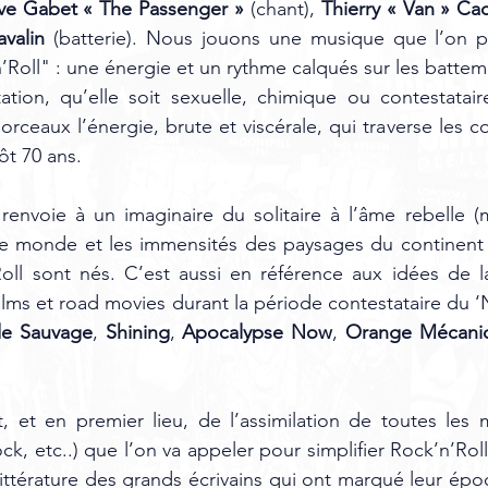
ve Gabet « The Passenger »
 (chant), 
Thierry « Van » Ca
valin
 (batterie). Nous jouons une musique que l’on pe
Roll" : une énergie et un rythme calqués sur les battem
tation, qu’elle soit sexuelle, chimique ou contestatai
rceaux l’énergie, brute et viscérale, qui traverse les co
ôt 70 ans.
nvoie à un imaginaire du solitaire à l’âme rebelle (m
 le monde et les immensités des paysages du continent 
oll sont nés. C’est aussi en référence aux idées de la
films et road movies durant la période contestataire du 
de Sauvage
, 
Shining
, 
Apocalypse Now
, 
Orange Mécani
nt, et en premier lieu, de l’assimilation de toutes les 
ck, etc..) que l’on va appeler pour simplifier Rock’n’Ro
 littérature des grands écrivains qui ont marqué leur ép