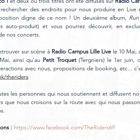
ico !
 et deux ou trois titres ont été diffusés sur 
Radio Cam
echercher des endroits pour nous produire en Live e
oposition digne de ce nom ! Un deuxième album, 
Run 
rs auto-produit) et vous pourrez découvrir, en exclusi
 de nos concerts.
trouver sur scène à 
Radio Campus Lille Live
 le 10 Mai, 
 Mai, ainsi qu’au 
Petit Troquet
 (Tergniers) le 1er juin, 
teractions avec nous, propositions de booking, etc... c’e
ink/theriders
es les personnes qui nous soutiennent et diffusent not
rs que nous croisons sur la route avec qui nous passo
s.
ons : 
https://www.facebook.com/TheRiders69