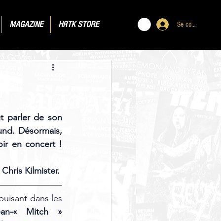
MAGAZINE
HRTK STORE
Se connecter
 parler de son 
nd. Désormais, 
ir en concert ! 
hris Kilmister.
uisant dans les 
ean-« Mitch » 