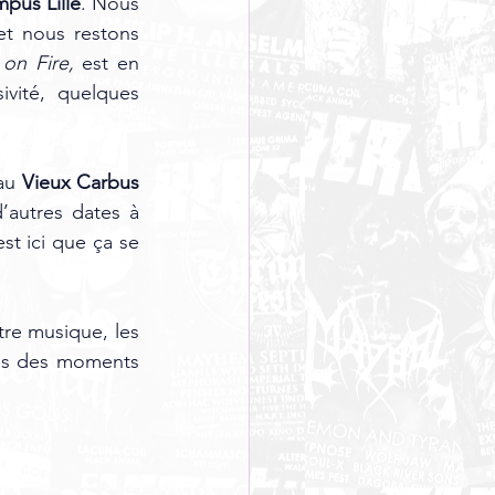
pus Lille
. Nous 
t nous restons 
on Fire,
 est en 
vité, quelques 
au 
Vieux Carbus 
d’autres dates à 
st ici que ça se 
re musique, les 
ns des moments 