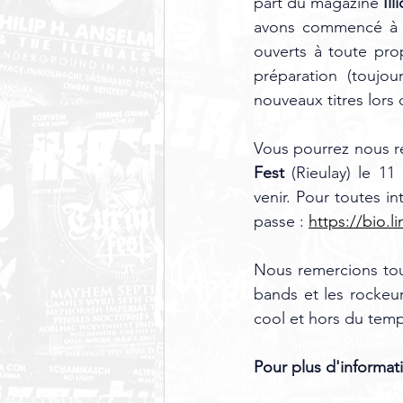
part du magazine 
Ill
avons commencé à r
ouverts à toute pr
préparation (toujou
nouveaux titres lors
Vous pourrez nous re
Fest
 (Rieulay) le 11
venir. Pour toutes in
passe : 
https://bio.l
Nous remercions tout
bands et les rockeu
cool et hors du temp
Pour plus d'informati