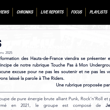
VIEWS
CHRONIKS
LIVE REPORTS
FOCUS
PLAYLISTS
S
anv. 2025
formation des Hauts-de-France viendra se présenter et
 principe de notre rubrique Touche Pas à Mon Undergrou
ucune excuse pour ne pas les soutenir et ne pas les vo
vons laissé la parole à The Riders.
Une rubrique proposée par C
oupe de pure énergie brute alliant Punk, Rock’n’Roll et p
Formé en 2021, le groupe est composé de 
J