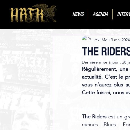
NEWS
AGENDA
INTER
Axl Meu
3 mai 2024
THE RIDER
Dernière mise à jour :
28 j
Régulièrement, une 
actualité. C’est le
vous n’aurez plus a
Cette fois-ci, nous a
The Riders
 est un gr
racines Blues. 