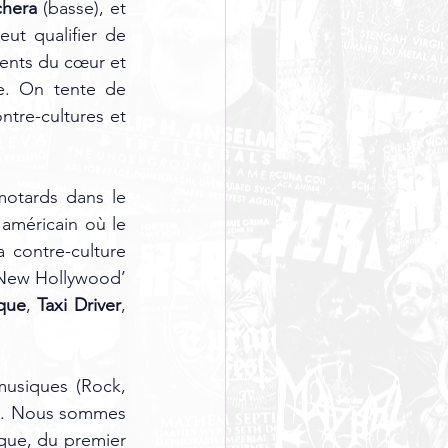
chera
 (basse), et 
ut qualifier de 
ents du cœur et 
re. On tente de 
ntre-cultures et 
otards dans le 
américain où le 
 contre-culture 
‘New Hollywood’ 
que
, 
Taxi Driver
, 
musiques (Rock, 
ll. Nous sommes 
oque, du premier 